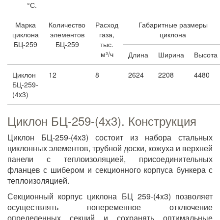
°С.
Марка
Количество
Расход
Габаритные размеры
циклона
элементов
газа,
циклона
БЦ-259
БЦ-259
тыс.
м³/ч
Длина
Ширина
Высота
Циклон
12
8
2624
2208
4480
БЦ-259-
(4x3)
Циклон БЦ-259-(4x3). Конструкция
Циклон БЦ-259-(4x3) состоит из набора стальных
циклонных элементов, трубной доски, кожуха и верхней
панели с теплоизоляцией, присоединительных
фланцев с шибером и секционного корпуса бункера с
теплоизоляцией.
Секционный корпус циклона БЦ 259-(4x3) позволяет
осуществлять попеременное отключение
определенных секций и сохранять оптимальные